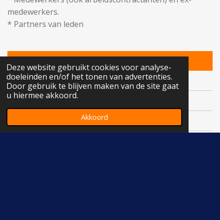
medewerkers.
* Partners van leden
Activiteiten
Prijs
Deze website gebruikt cookies voor analyse-
doeleinden en/of het tonen van advertenties.
Paasactiviteit
Gratis
Door gebruik te blijven maken van de site gaat
u hiermee akkoord.
Sinterklaasactiviteit
Gratis
Akkoord
Reizen
Ontvang korting
Kerstmarkt
Ontvang korting
Workshops
Ontvang korting
Wandeltochten
Gratis / kleine bijdrage
Klik hier om lid te worden